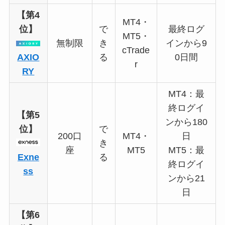
【第4
MT4・
位】
で
最終ログ
MT5・
無制限
き
インから9
cTrade
AXIO
る
0日間
r
RY
MT4：最
終ログイ
【第5
ンから180
位】
で
200口
MT4・
日
き
座
MT5
MT5：最
Exne
る
終ログイ
ss
ンから21
日
【第6