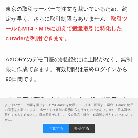
東京の取引サーバーで注文を裁いているため、約
定が早く、さらに取引制限もありません。
取引ツ
ールもMT4・MT5に加えて裁量取引に特化した
cTraderが利用できます。
AXIORYのデモ口座の開設数には上限がなく、無制
限に作成できます。有効期限は最終ログインから
90日間です。
デモ口座は開設できるのはスタンダード口座・ナ
よりよいサイト情報を提供するためCookie を使用しています。閲覧する場合、Cookie 使用
ノ口座・テラ口座・マックス口座の4種類で、現物
の同意をお願いします。
当サイトは個別の投資助言を行うものではありません。日本国外に
居住する人を対象とし、日本居住者に対して投資助言・媒介・勧誘等を行うものではありま
株式取引に特化したアルファ口座は対応していま
せん。
同意する
拒否する
せん。
アルファ口座を試してみたい場合はリアル