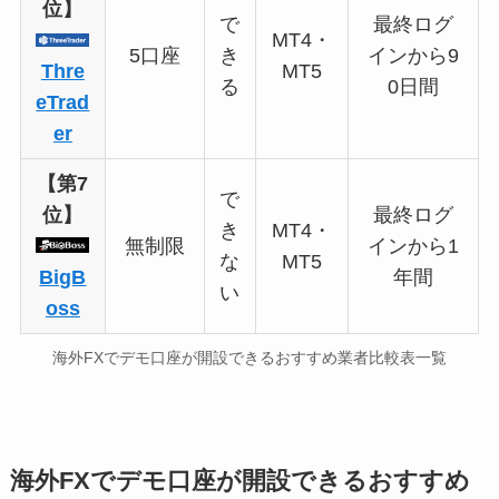
位】
で
最終ログ
MT4・
5口座
き
インから9
Thre
MT5
る
0日間
eTrad
er
【第7
で
位】
最終ログ
き
MT4・
無制限
インから1
な
MT5
BigB
年間
い
oss
海外FXでデモ口座が開設できるおすすめ業者比較表一覧
海外FXでデモ口座が開設できるおすすめ