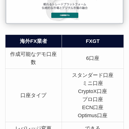
海外FX業者
FXGT
作成可能なデモ口座
6口座
数
スタンダード口座
ミニ口座
CryptoX口座
口座タイプ
プロ口座
ECN口座
Optimus口座
レバレッジ変更
できる