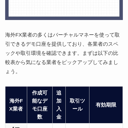
海外FX業者の多くはバーチャルマネーを使って取
引できるデモ口座を提供しており、各業者のスペ
ックや取引環境を確認できます。まずは以下の比
較表から気になる業者をピックアップしてみまし
ょう。
作成可
追
海外F
能なデ
加
取引ツ
有効期限
X業者
モ口座
入
ール
数
金