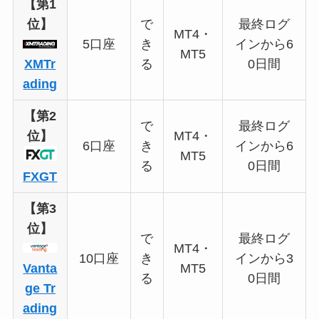
【第1
位】
で
最終ログ
MT4・
5口座
き
インから6
MT5
XMTr
る
0日間
ading
【第2
で
最終ログ
位】
MT4・
6口座
き
インから6
MT5
る
0日間
FXGT
【第3
位】
で
最終ログ
MT4・
10口座
き
インから3
Vanta
MT5
る
0日間
ge Tr
ading