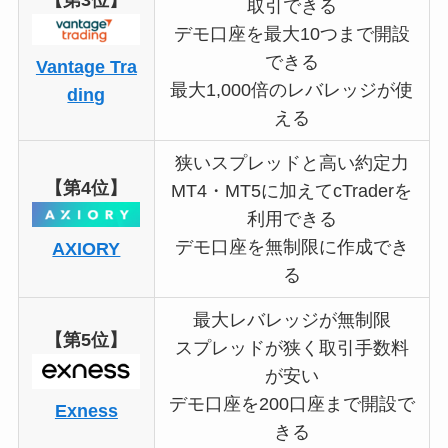
取引できる
デモ口座を最大10つまで開設
できる
Vantage Tra
最大1,000倍のレバレッジが使
ding
える
狭いスプレッドと高い約定力
【第4位】
MT4・MT5に加えてcTraderを
利用できる
デモ口座を無制限に作成でき
AXIORY
る
最大レバレッジが無制限
【第5位】
スプレッドが狭く取引手数料
が安い
デモ口座を200口座まで開設で
Exness
きる