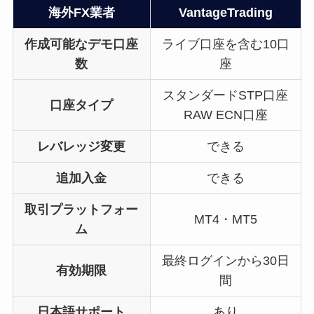
海外FX業者
VantageTrading
作成可能なデモ口座
ライブ口座を含む10口
数
座
スタンダードSTP口座
口座タイプ
RAW ECN口座
レバレッジ変更
できる
追加入金
できる
取引プラットフォー
MT4・MT5
ム
最終ログインから30日
有効期限
間
日本語サポート
あり