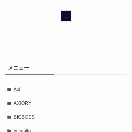
1
メニュー
Axi
AXIORY
BIGBOSS
bitcastle