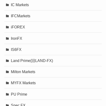
IC Markets
IFCMarkets
iFOREX
IronFX
IS6FX
Land Prime(旧LAND-FX)
Milton Markets
MYFX Markets
PU Prime
Spec FX