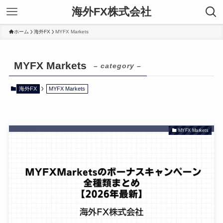
海外FX株式会社
ホーム
海外FX
MYFX Markets
MYFX Markets
– category –
海外FX
MYFX Markets
MYFX Markets