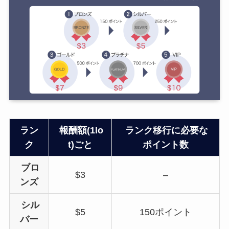
ラン
報酬額(1lo
ランク移行に必要な
ク
t)ごと
ポイント数
ブロ
$3
–
ンズ
シル
$5
150ポイント
バー